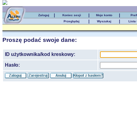
|
|
|
Zaloguj
Koniec sesji
Moje konto
Pref
|
|
Przeglądaj
Wyszukaj
Lista
Proszę podać swoje dane:
ID użytkownika/kod kreskowy:
Hasło: